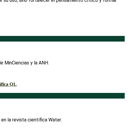
ir su uso, sino fortalecer el pensamiento crítico y formar
de MinCiencias y la ANH.
n la revista científica Water.