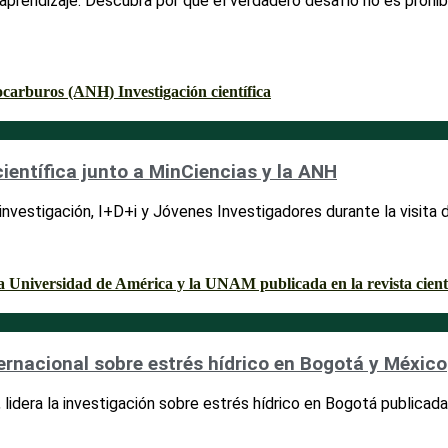
l aprendizaje. Descubra por qué el verdadero desafío no es prohib
ientífica junto a MinCiencias y la ANH
vestigación, I+D+i y Jóvenes Investigadores durante la visita 
rnacional sobre estrés hídrico en Bogotá y México
idera la investigación sobre estrés hídrico en Bogotá publicada e