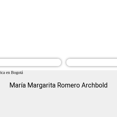
cialización en
Maestría en Plane
eación Territorial
Territorial
 90960
SNIES 90960
↗
sencial
💻 Presencial
María Margarita Romero Archbold