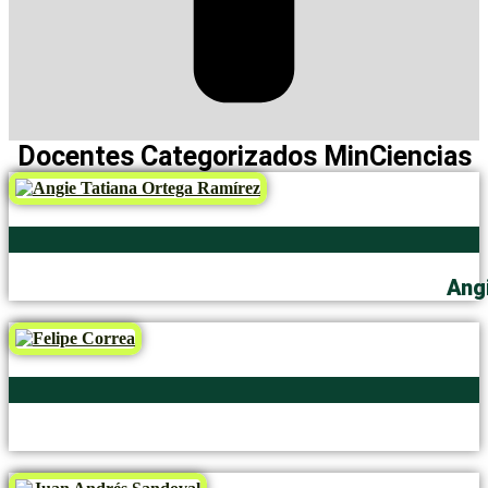
Docentes Categorizados MinCiencias
Angi