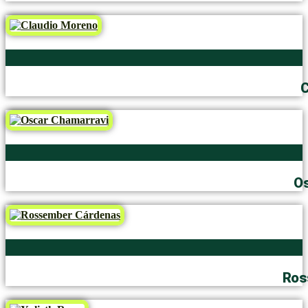
C
Os
Ros