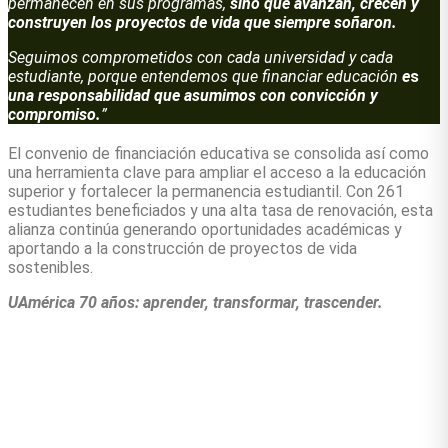
permanecen en sus programas,
sino que avanzan, crecen y
construyen los proyectos de vida que siempre soñaron.
Seguimos comprometidos con cada universidad y cada
estudiante, porque entendemos que financiar educación
e
s
una responsabilidad que asumimos con convicción y
compromiso.
”
El convenio de financiación educativa se consolida así como
una herramienta clave para ampliar el acceso a la educación
superior y fortalecer la permanencia estudiantil. Con 261
estudiantes beneficiados y una alta tasa de renovación, esta
alianza continúa generando oportunidades académicas y
aportando a la construcción de proyectos de vida
sostenibles.
UAmérica 70 años: aprender, transformar, trascender.