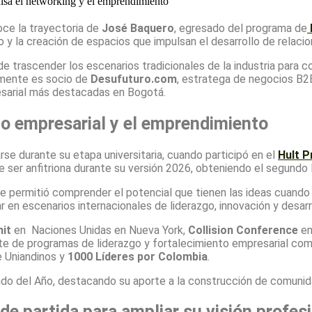
ce la trayectoria de
José Baquero
, egresado del programa de
y la creación de espacios que impulsan el desarrollo de relacio
 trascender los escenarios tradicionales de la industria para co
lmente es socio de
Desufuturo.com
, estratega de negocios B2
esarial más destacadas en Bogotá.
zgo empresarial y el emprendimiento
se durante su etapa universitaria, cuando participó en el
Hult P
ser anfitriona durante su versión 2026, obteniendo el segundo lu
 permitió comprender el potencial que tienen las ideas cuando se
r en escenarios internacionales de liderazgo, innovación y desarr
it
en Naciones Unidas en Nueva York,
Collision Conference
en
rte de programas de liderazgo y fortalecimiento empresarial co
 Uniandinos y
1000 Líderes por Colombia
.
do del Año, destacando su aporte a la construcción de comunid
e partida para ampliar su visión profes