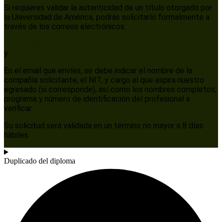
Si requieres validar la autenticidad de un título otorgado por
la Universidad de América, podrás solicitarlo formalmente a
través de los correos electrónicos:
registro@uamerica.edu.co
y
ofiegresados@uamerica.edu.co
En el email que envíes, se debe indicar el nombre de la
compañía solicitante, el NIT, y cargo al que aspira nuestro
egresado (si corresponde), así como los nombres completos,
programa y número de identificación del profesional a
verificar.
Su solicitud será validada en un término no mayor a 8 días
hábiles.
Duplicado del diploma