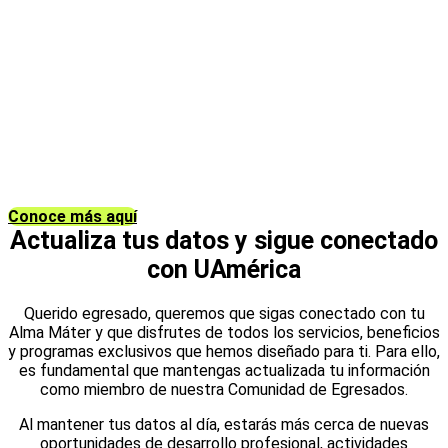
Como parte de nuestra comunidad de egresados, tienes
acceso exclusivo a una amplia oferta de productos y
servicios diseñados para apoyarte en tu desarrollo
profesional y personal. Este portafolio incluye beneficios
académicos, oportunidades de networking, asesoría
profesional, descuentos especiales y mucho más.
Te invitamos a explorar todas las opciones disponibles y
aprovechar al máximo los recursos que la universidad sigue
ofreciéndote como parte de tu trayectoria.
Conoce más aquí
Actualiza tus datos y sigue conectado
con UAmérica
Querido egresado, queremos que sigas conectado con tu
Alma Máter y que disfrutes de todos los servicios, beneficios
y programas exclusivos que hemos diseñado para ti. Para ello,
es fundamental que mantengas actualizada tu información
como miembro de nuestra Comunidad de Egresados.
Al mantener tus datos al día, estarás más cerca de nuevas
oportunidades de desarrollo profesional, actividades