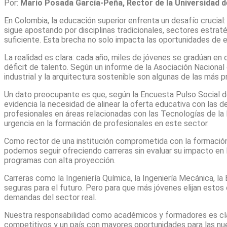
Por:
Mario Posada García-Peña, Rector de la Universidad d
En Colombia, la educación superior enfrenta un desafío crucial
sigue apostando por disciplinas tradicionales, sectores estra
suficiente. Esta brecha no solo impacta las oportunidades de e
La realidad es clara: cada año, miles de jóvenes se gradúan en 
déficit de talento. Según un informe de la Asociación Nacional de
industrial y la arquitectura sostenible son algunas de las más
Un dato preocupante es que, según la Encuesta Pulso Social de
evidencia la necesidad de alinear la oferta educativa con las
profesionales en áreas relacionadas con las Tecnologías de la
urgencia en la formación de profesionales en este sector.
Como rector de una institución comprometida con la formació
podemos seguir ofreciendo carreras sin evaluar su impacto en l
programas con alta proyección.
Carreras como la Ingeniería Química, la Ingeniería Mecánica,
seguras para el futuro. Pero para que más jóvenes elijan esto
demandas del sector real.
Nuestra responsabilidad como académicos y formadores es clara
competitivos y un país con mayores oportunidades para las nu