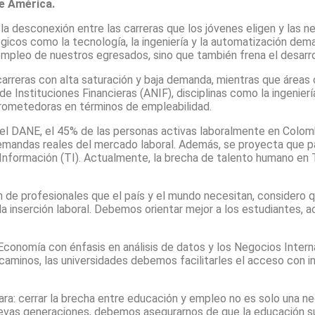
e América.
: la desconexión entre las carreras que los jóvenes eligen y las
tégicos como la tecnología, la ingeniería y la automatización 
mpleo de nuestros egresados, sino que también frena el desarrol
carreras con alta saturación y baja demanda, mientras que áreas 
 Instituciones Financieras (ANIF), disciplinas como la ingeniería 
 prometedoras en términos de empleabilidad.
l DANE, el 45% de las personas activas laboralmente en Colombi
 demandas reales del mercado laboral. Además, se proyecta que 
 Información (TI). Actualmente, la brecha de talento humano en
n de profesionales que el país y el mundo necesitan, consider
a inserción laboral. Debemos orientar mejor a los estudiantes, 
 la Economía con énfasis en análisis de datos y los Negocios In
s caminos, las universidades debemos facilitarles el acceso con
: cerrar la brecha entre educación y empleo no es solo una nec
evas generaciones, debemos asegurarnos de que la educación sup