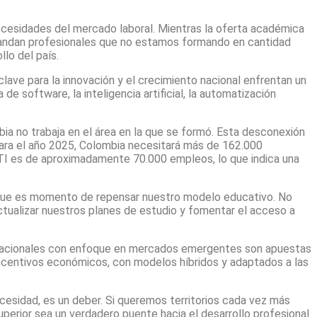
 necesidades del mercado laboral. Mientras la oferta académica
demandan profesionales que no estamos formando en cantidad
lo del país.
clave para la innovación y el crecimiento nacional enfrentan un
de software, la inteligencia artificial, la automatización
a no trabaja en el área en la que se formó. Esta desconexión
para el año 2025, Colombia necesitará más de 162.000
 TI es de aproximadamente 70.000 empleos, lo que indica una
o que es momento de repensar nuestro modelo educativo. No
actualizar nuestros planes de estudio y fomentar el acceso a
ternacionales con enfoque en mercados emergentes son apuestas
 incentivos económicos, con modelos híbridos y adaptados a las
esidad, es un deber. Si queremos territorios cada vez más
erior sea un verdadero puente hacia el desarrollo profesional