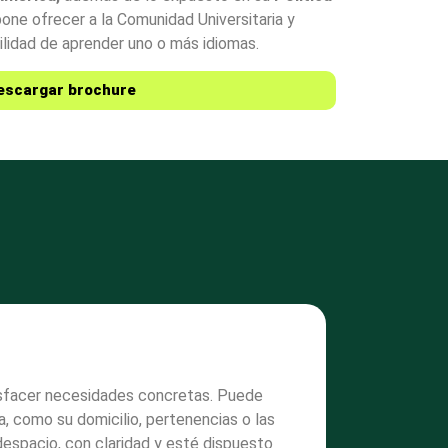
pone ofrecer a la Comunidad Universitaria y
ilidad de aprender uno o más idiomas.
escargar brochure
tisfacer necesidades concretas. Puede
a, como su domicilio, pertenencias o las
despacio, con claridad y esté dispuesto