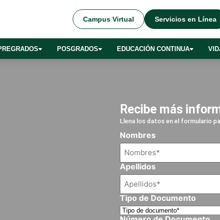
Campus Virtual
Servicios en Línea
PREGRADOS
POSGRADOS
EDUCACIÓN CONTINUA
VID
Recibe más infor
Llena los datos en el formulario 
Nombres
Apellidos
Tipo de Documento
Número de Documento