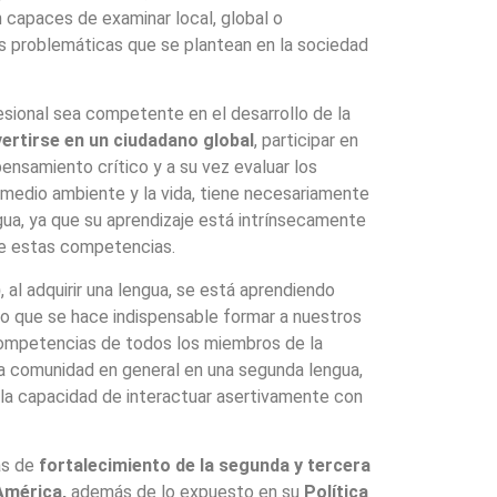
n capaces de examinar local, global o
as problemáticas que se plantean en la sociedad
esional sea competente en el desarrollo de la
ertirse en un ciudadano global
, participar en
pensamiento crítico y a su vez evaluar los
 medio ambiente y la vida, tiene necesariamente
ua, ya que su aprendizaje está intrínsecamente
de estas competencias.
)
, al adquirir una lengua, se está aprendiendo
llo que se hace indispensable formar a nuestros
competencias de todos los miembros de la
a comunidad en general en una segunda lengua,
n la capacidad de interactuar asertivamente con
as de
fortalecimiento de la segunda y tercera
América,
además de lo expuesto en su
Política