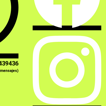
439436
 mensajes)