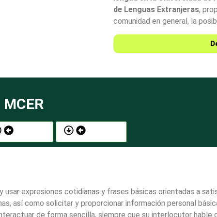
de Lenguas Extranjeras
, pro
comunidad en general, la posib
D
el MCER
Nivel B1
Nivel B2
 usar expresiones cotidianas y frases básicas orientadas a sa
as, así como solicitar y proporcionar información personal básic
eractuar de forma sencilla, siempre que su interlocutor hable 