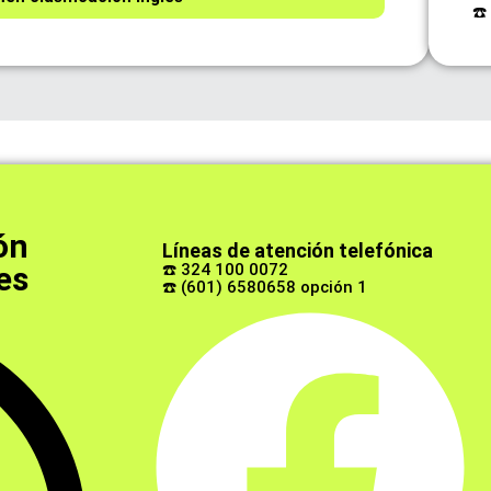
☎️
ón
Líneas de atención telefónica
es
☎️ 324 100 0072
☎️ (601) 6580658 opción 1