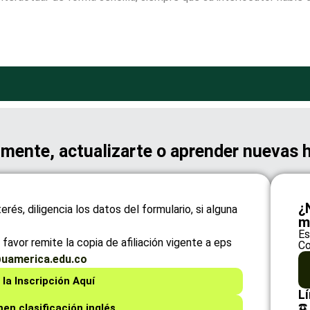
lmente, actualizarte o aprender nuevas 
¿
rés, diligencia los datos del formulario, si alguna
m
Es
favor remite la copia de afiliación vigente a eps
Co
uamerica.edu.co
 la Inscripción Aquí
Lí
☎️
en clasificación inglés