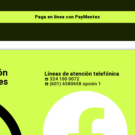
Paga en línea con PayMentez
ón
Líneas de atención telefónica
es
☎️ 324 100 0072
☎️ (601) 6580658 opción 1