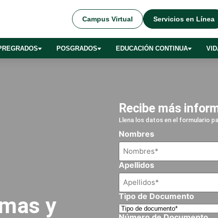
Campus Virtual
Servicios en Línea
PREGRADOS
POSGRADOS
EDUCACIÓN CONTINUA
VID
Recibe más infor
Llena los datos en el formulario 
Nombres
Apellidos
Tipo de Documento
rmas y
Número de Documento