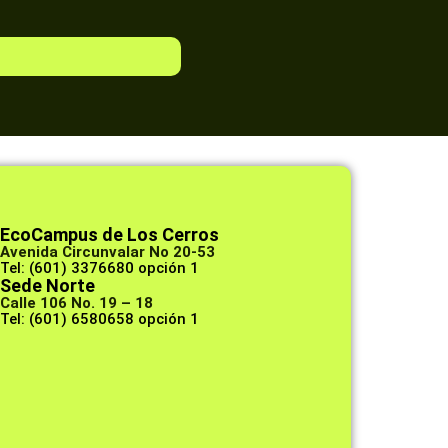
EcoCampus de Los Cerros
Avenida Circunvalar No 20-53
Tel: (601) 3376680 opción 1
Sede Norte
Calle 106 No. 19 – 18
Tel: (601) 6580658 opción 1