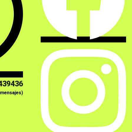
439436
 mensajes)