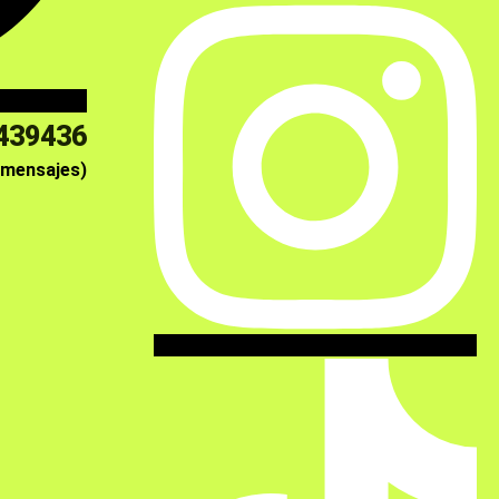
439436
 mensajes)