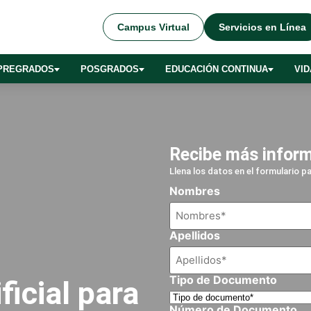
Campus Virtual
Servicios en Línea
PREGRADOS
POSGRADOS
EDUCACIÓN CONTINUA
VID
Recibe más infor
Llena los datos en el formulario 
Nombres
Apellidos
Tipo de Documento
ficial para
Número de Documento