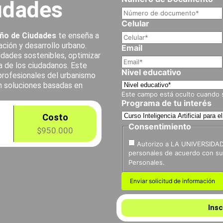
udades
Celular
seño de Ciudades
te enseña a
ación y desarrollo urbano.
Email
udades sostenibles, optimizar
da de los ciudadanos. Este
Nivel educativo
 profesionales del urbanismo
n soluciones basadas en
Este campo está oculto cuando se
Programa de tu interés
Costo
Consentimiento
$950.000
Autorizo a LA UNIVERSIDAD
personales de acuerdo con su 
Personales.
Insc