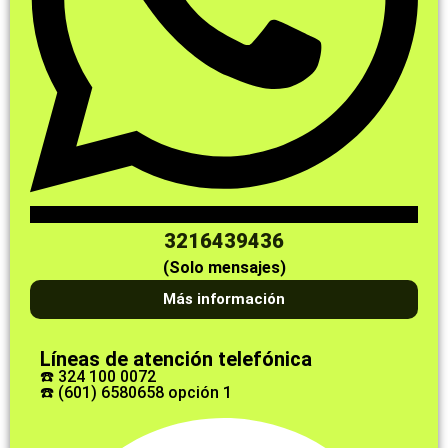
3216439436
(Solo mensajes)
Más información
Líneas de atención telefónica
☎️ 324 100 0072
☎️ (601) 6580658 opción 1