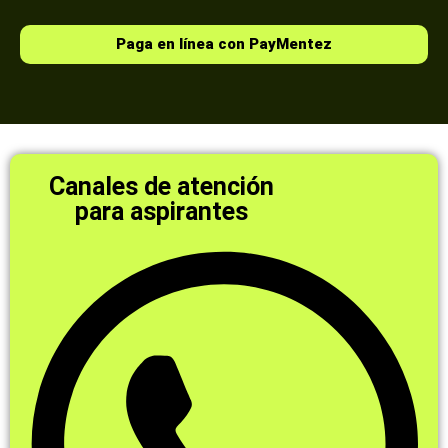
Paga en línea con PayMentez
Canales de atención
para aspirantes